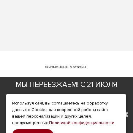
Фирменный магазин
МЫ ПЕРЕЕЗЖАЕМ! С 21 ИЮЛЯ
ИНФОРМАЦИЯ
О компании
МАГАЗИН БУДЕТ РАБОТАТЬ
Доставка
Используя сайт, вы соглашаетесь на обработку
данных в Cookies для корректной работы сайта,
Оплата
ПО НОВОМУ АДРЕСУ.
вашей персонализации и других целей,
Условия возврата
предусмотренных
Политикой конфиденциальности
.
ПОДРОБНАЯ ИНФОРМАЦИЯ
Гарантия и сервис