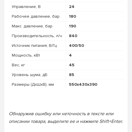
Управление, В
24
Рабочее давление, бар
180
Макс. давление, бар
190
Про­из­во­дитель­ность, л/ч
840
Источник питания, В/Гц
400/50
Мощность, кВт
4
Вес, кг
45
Уровень шума, дБ
85
Размеры (ДхШхВ), мм
550x430x390
Обнаружив ошибку или неточность в тексте или
описании товара, выделите ее и нажмите Shift+Enter.