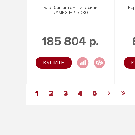
Барабан автоматический
Ба
RAMEX HR 6030
185 804 р.
КУПИТЬ
К
1
2
3
4
5