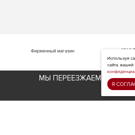
ИНФ
Фирменный магазин
Используя са
О ком
сайта, вашей
Доста
конфиденциа
МЫ ПЕРЕЕЗЖАЕМ! С 21 ИЮ
Оплат
Я СОГЛА
Услов
Гаран
Полит
Польз