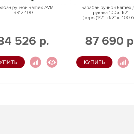
рабан ручной Ramex AVM
Барабан ручной Ramex 
9812 400
рукава 100м. 1/2"
(нерж.)1/2"ш.1/2"ш. 400 
84 526 р.
87 690 р
УПИТЬ
КУПИТЬ