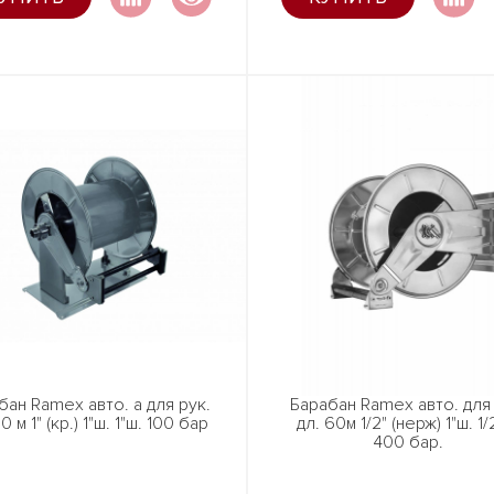
бан Ramex авто. а для рук.
Барабан Ramex авто. для 
0 м 1" (кр.) 1"ш. 1"ш. 100 бар
дл. 60м 1/2" (нерж) 1"ш. 1/
400 бар.