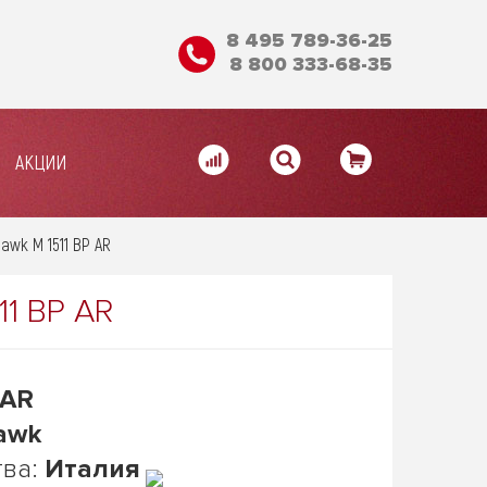
8 495 789-36-25
8 800 333-68-35
АКЦИИ
awk M 1511 BP AR
11 BP AR
 AR
awk
тва:
Италия