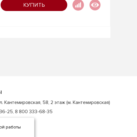
КУПИТЬ
Ы
ул. Кантемировская, 58, 2 этаж
(м. Кантемировская)
-36-25
,
8 800 333-68-35
hop.ru
ной работы
:00 — 20:00
,