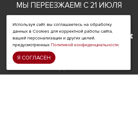
МЫ ПЕРЕЕЗЖАЕМ! С 21 ИЮЛЯ
ИНФОРМАЦИЯ
О компании
МАГАЗИН БУДЕТ РАБОТАТЬ
Доставка
Используя сайт, вы соглашаетесь на обработку
данных в Cookies для корректной работы сайта,
Оплата
ПО НОВОМУ АДРЕСУ.
вашей персонализации и других целей,
Условия возврата
предусмотренных
Политикой конфиденциальности
.
ПОДРОБНАЯ ИНФОРМАЦИЯ
Гарантия и сервис
Я СОГЛАСЕН
Политика конфиденциальности
О ПЕРЕЕЗДЕ ПО ССЫЛКЕ
Пользовательское соглашение
ДОПОЛНИТЕЛЬНО
Акции
Карта сайта
КОНТАКТЫ
г. Москва, ул. Кантемировская, 58, 2 этаж
(м. Кантемировская)
8 495 789-36-25
,
8 800 333-68-35
info@hawkshop.ru