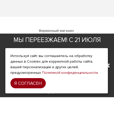
Фирменный магазин
МЫ ПЕРЕЕЗЖАЕМ! С 21 ИЮЛЯ
ИНФОРМАЦИЯ
МАГАЗИН БУДЕТ РАБОТАТЬ
О компании
Используя сайт, вы соглашаетесь на обработку
Доставка
данных в Cookies для корректной работы сайта,
ПО НОВОМУ АДРЕСУ.
вашей персонализации и других целей,
Оплата
предусмотренных
Политикой конфиденциальности
.
ПОДРОБНАЯ ИНФОРМАЦИЯ
Условия возврата
Я СОГЛАСЕН
Гарантия и сервис
О ПЕРЕЕЗДЕ ПО ССЫЛКЕ
Политика конфиденциальности
Пользовательское соглашение
ДОПОЛНИТЕЛЬНО