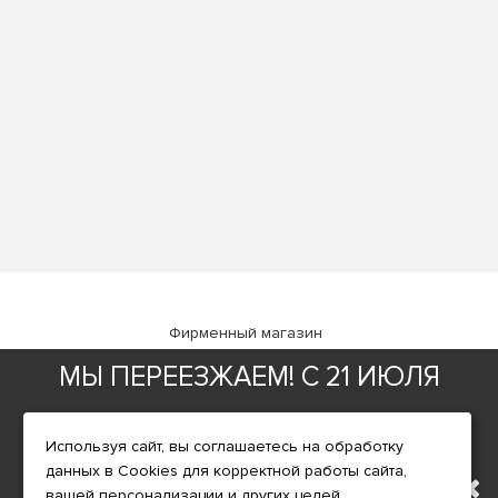
Фирменный магазин
МЫ ПЕРЕЕЗЖАЕМ! С 21 ИЮЛЯ
ИНФОРМАЦИЯ
МАГАЗИН БУДЕТ РАБОТАТЬ
О компании
Используя сайт, вы соглашаетесь на обработку
Доставка
данных в Cookies для корректной работы сайта,
ПО НОВОМУ АДРЕСУ.
вашей персонализации и других целей,