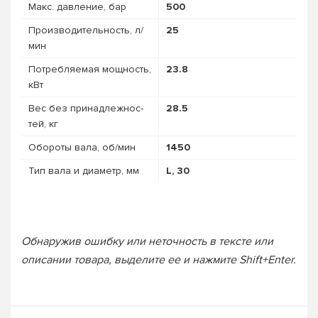
Макс. давление, бар
500
Про­из­во­дитель­ность, л/
25
мин
Потребляемая мощность,
23.8
кВт
Вес без при­над­лежнос­
28.5
тей, кг
Обороты вала, об/мин
1450
Тип вала и диаметр, мм
L, 30
Обнаружив ошибку или неточность в тексте или
описании товара, выделите ее и нажмите Shift+Enter.