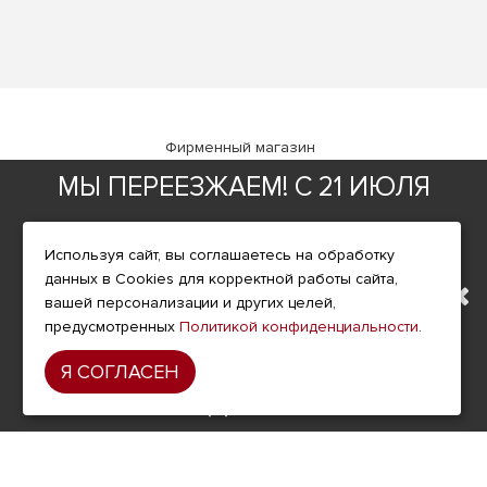
Фирменный магазин
МЫ ПЕРЕЕЗЖАЕМ! С 21 ИЮЛЯ
ИНФОРМАЦИЯ
МАГАЗИН БУДЕТ РАБОТАТЬ
О компании
Используя сайт, вы соглашаетесь на обработку
Доставка
данных в Cookies для корректной работы сайта,
ПО НОВОМУ АДРЕСУ.
вашей персонализации и других целей,
Оплата
предусмотренных
Политикой конфиденциальности
.
ПОДРОБНАЯ ИНФОРМАЦИЯ
Условия возврата
Я СОГЛАСЕН
Гарантия и сервис
О ПЕРЕЕЗДЕ ПО ССЫЛКЕ
Политика конфиденциальности
Пользовательское соглашение
ДОПОЛНИТЕЛЬНО