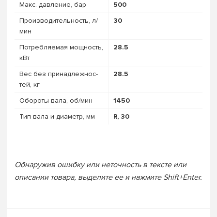
Макс. давление, бар
500
Про­из­во­дитель­ность, л/
30
мин
Потребляемая мощность,
28.5
кВт
Вес без при­над­лежнос­
28.5
тей, кг
Обороты вала, об/мин
1450
Тип вала и диаметр, мм
R, 30
Обнаружив ошибку или неточность в тексте или
описании товара, выделите ее и нажмите Shift+Enter.