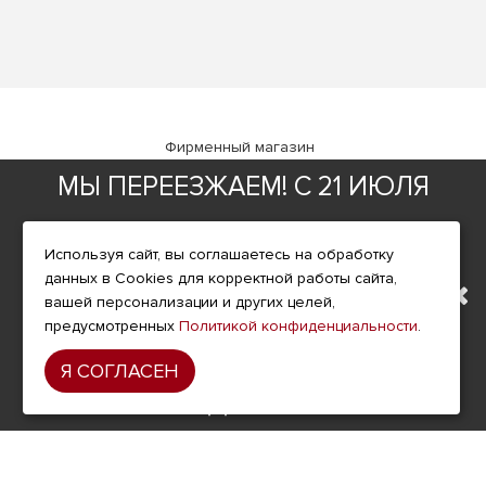
Фирменный магазин
МЫ ПЕРЕЕЗЖАЕМ! С 21 ИЮЛЯ
ИНФОРМАЦИЯ
МАГАЗИН БУДЕТ РАБОТАТЬ
О компании
Используя сайт, вы соглашаетесь на обработку
Доставка
данных в Cookies для корректной работы сайта,
ПО НОВОМУ АДРЕСУ.
вашей персонализации и других целей,
Оплата
предусмотренных
Политикой конфиденциальности
.
ПОДРОБНАЯ ИНФОРМАЦИЯ
Условия возврата
Я СОГЛАСЕН
Гарантия и сервис
О ПЕРЕЕЗДЕ ПО ССЫЛКЕ
Политика конфиденциальности
Пользовательское соглашение
ДОПОЛНИТЕЛЬНО