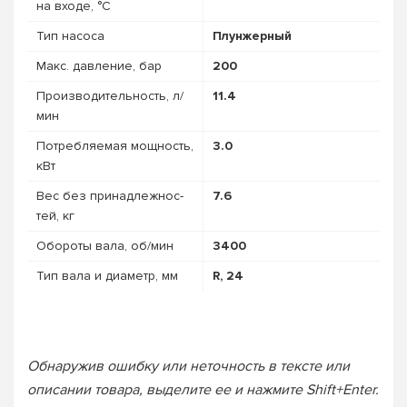
на входе, °C
Тип насоса
Плунжерный
Макс. давление, бар
200
Про­из­во­дитель­ность, л/
11.4
мин
Потребляемая мощность,
3.0
кВт
Вес без при­над­лежнос­
7.6
тей, кг
Обороты вала, об/мин
3400
Тип вала и диаметр, мм
R, 24
Обнаружив ошибку или неточность в тексте или
описании товара, выделите ее и нажмите Shift+Enter.