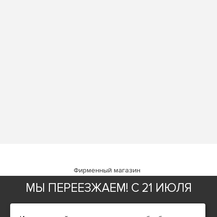
Фирменный магазин
МЫ ПЕРЕЕЗЖАЕМ! С 21 ИЮЛЯ
ИНФОРМАЦИЯ
МАГАЗИН БУДЕТ РАБОТАТЬ
О компании