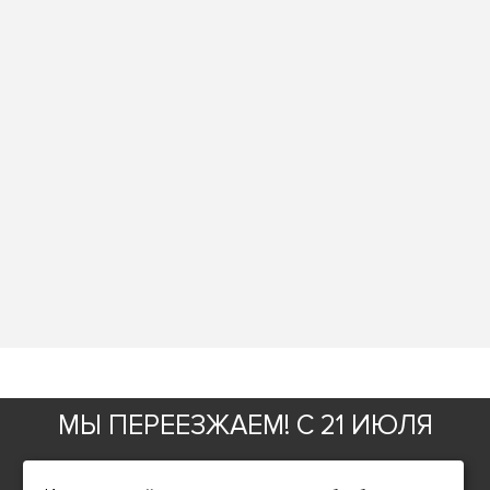
Фирменный магазин
МЫ ПЕРЕЕЗЖАЕМ! С 21 ИЮЛЯ
ИНФОРМАЦИЯ
МАГАЗИН БУДЕТ РАБОТАТЬ