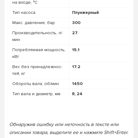
на входе, °C
Тип насоса
Плунжерный
Макс. давление, бар
300
Про­из­во­дитель­ность, л/
27
мин
Потребляемая мощность,
15.1
кВт
Вес без при­над­лежнос­
17.2
тей, кг
Обороты вала, об/мин
1450
Тип вала и диаметр, мм
R, 24
Обнаружив ошибку или неточность в тексте или
описании товара, выделите ее и нажмите Shift+Enter.