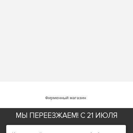
Фирменный магазин
МЫ ПЕРЕЕЗЖАЕМ! С 21 ИЮЛЯ
ИНФОРМАЦИЯ
О компании
МАГАЗИН БУДЕТ РАБОТАТЬ